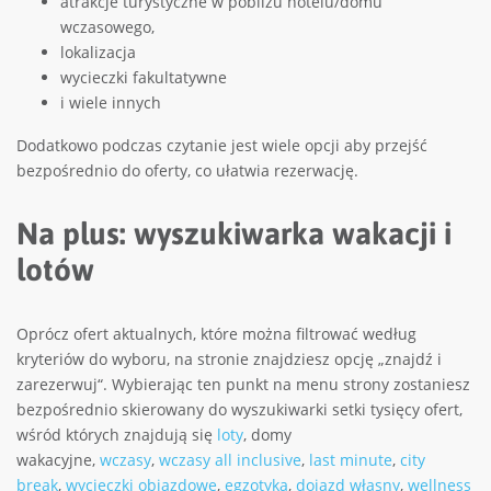
atrakcje turystyczne w pobliżu hotelu/domu
wczasowego,
lokalizacja
wycieczki fakultatywne
i wiele innych
Dodatkowo podczas czytanie jest wiele opcji aby przejść
bezpośrednio do oferty, co ułatwia rezerwację.
Na plus: wyszukiwarka wakacji i
lotów
Oprócz ofert aktualnych, które można filtrować według
kryteriów do wyboru, na stronie znajdziesz opcję „znajdź i
zarezerwuj“. Wybierając ten punkt na menu strony zostaniesz
bezpośrednio skierowany do wyszukiwarki setki tysięcy ofert,
wśród których znajdują się
loty
, domy
wakacyjne,
wczasy
,
wczasy all inclusive
,
last minute
,
city
break
,
wycieczki objazdowe
,
egzotyka
,
dojazd własny
,
wellness