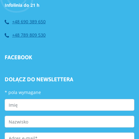
Infolinia do 21 h
+48 690 389 650
+48 789 809 530
FACEBOOK
DOŁĄCZ DO NEWSLETTERA
*
pola wymagane
First Name
Last Name
Email Address
*