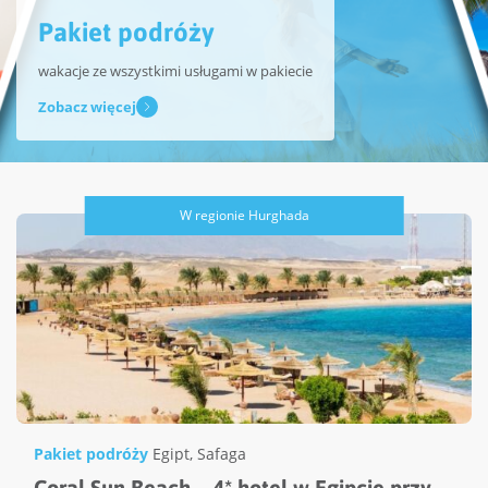
Pakiet podróży
wakacje ze wszystkimi usługami w pakiecie
Zobacz więcej
W regionie Hurghada
Pakiet podróży
Egipt
,
Safaga
Coral Sun Beach – 4* hotel w Egipcie przy