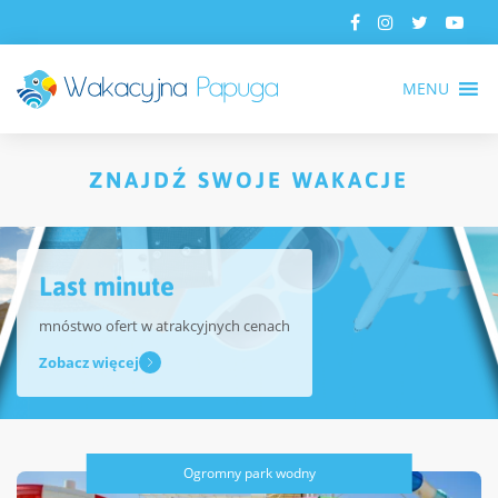
MENU
ZNAJDŹ SWOJE WAKACJE
Last minute
mnóstwo ofert w atrakcyjnych cenach
Zobacz więcej
Ogromny park wodny