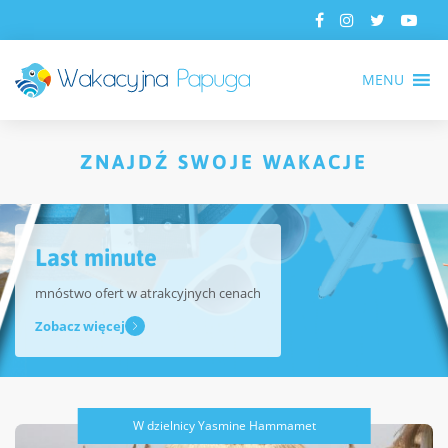
MENU
ZNAJDŹ SWOJE WAKACJE
Last minute
mnóstwo ofert w atrakcyjnych cenach
Zobacz więcej
W dzielnicy Yasmine Hammamet