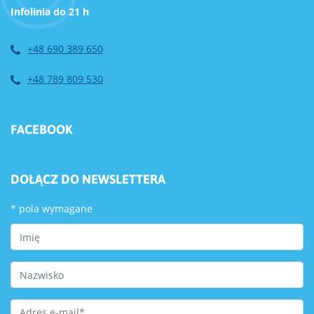
Infolinia do 21 h
+48 690 389 650
+48 789 809 530
FACEBOOK
DOŁĄCZ DO NEWSLETTERA
*
pola wymagane
First Name
Last Name
Email Address
*