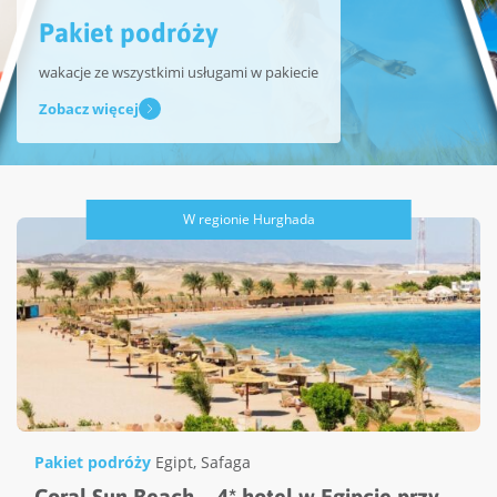
Pakiet podróży
wakacje ze wszystkimi usługami w pakiecie
Zobacz więcej
W regionie Hurghada
Pakiet podróży
Egipt
,
Safaga
Coral Sun Beach – 4* hotel w Egipcie przy