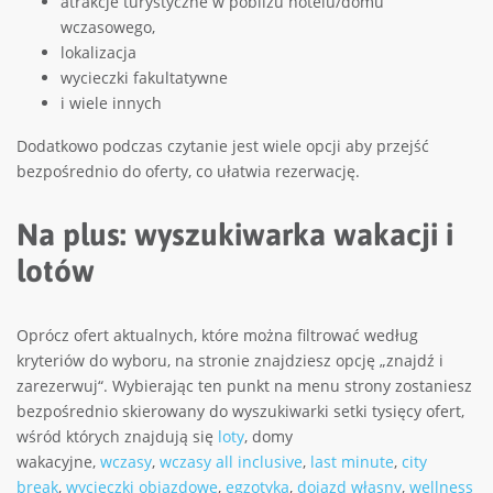
atrakcje turystyczne w pobliżu hotelu/domu
wczasowego,
lokalizacja
wycieczki fakultatywne
i wiele innych
Dodatkowo podczas czytanie jest wiele opcji aby przejść
bezpośrednio do oferty, co ułatwia rezerwację.
Na plus: wyszukiwarka wakacji i
lotów
Oprócz ofert aktualnych, które można filtrować według
kryteriów do wyboru, na stronie znajdziesz opcję „znajdź i
zarezerwuj“. Wybierając ten punkt na menu strony zostaniesz
bezpośrednio skierowany do wyszukiwarki setki tysięcy ofert,
wśród których znajdują się
loty
, domy
wakacyjne,
wczasy
,
wczasy all inclusive
,
last minute
,
city
break
,
wycieczki objazdowe
,
egzotyka
,
dojazd własny
,
wellness