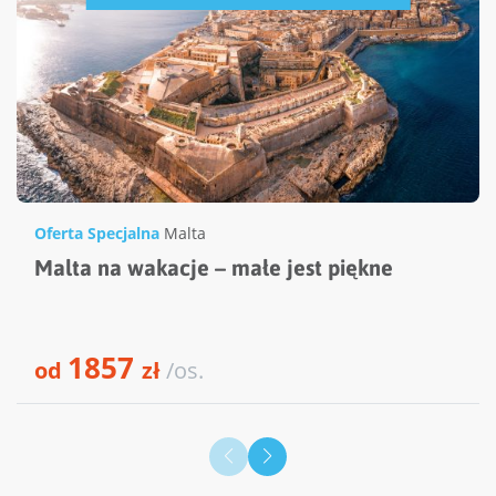
Oferta Specjalna
Malta
Malta na wakacje – małe jest piękne
1857
od
zł
/os.