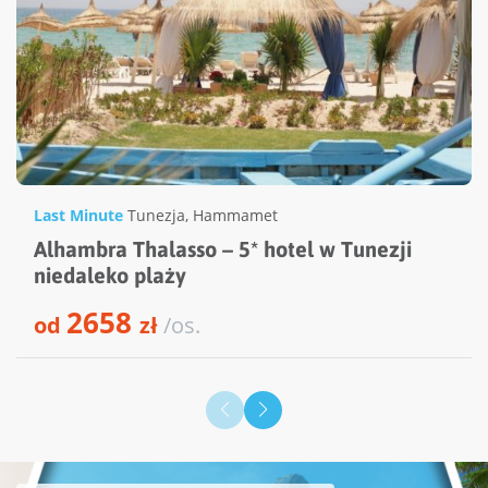
Last Minute
Tunezja
,
Hammamet
Alhambra Thalasso – 5* hotel w Tunezji
niedaleko plaży
2658
od
zł
/os.