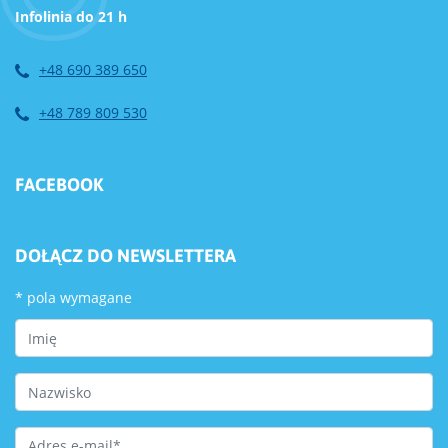
Infolinia do 21 h
+48 690 389 650
+48 789 809 530
FACEBOOK
DOŁĄCZ DO NEWSLETTERA
*
pola wymagane
First Name
Last Name
Email Address
*