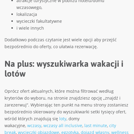
atrakcje turystyczne w pobliżu hotelu/domu
wczasowego,
lokalizacja
wycieczki fakultatywne
i wiele innych
Dodatkowo podczas czytanie jest wiele opcji aby przejść
bezpośrednio do oferty, co ułatwia rezerwację.
Na plus: wyszukiwarka wakacji i
lotów
Oprócz ofert aktualnych, które można filtrować według
kryteriów do wyboru, na stronie znajdziesz opcję „znajdź i
zarezerwuj“. Wybierając ten punkt na menu strony zostaniesz
bezpośrednio skierowany do wyszukiwarki setki tysięcy ofert,
wśród których znajdują się
loty
, domy
wakacyjne,
wczasy
,
wczasy all inclusive
,
last minute
,
city
break
,
wycieczki objazdowe
,
egzotyka
,
dojazd własny
,
wellness