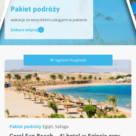
Pakiet podróży
wakacje ze wszystkimi usługami w pakiecie
Zobacz więcej
W regionie Hurghada
Pakiet podróży
Egipt
,
Safaga
Coral Sun Beach – 4* hotel w Egipcie przy