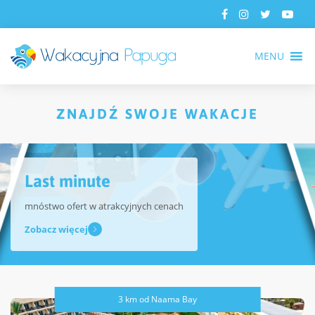
MENU
ZNAJDŹ SWOJE WAKACJE
Last minute
mnóstwo ofert w atrakcyjnych cenach
Zobacz więcej
3 km od Naama Bay