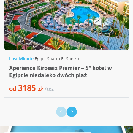
Last Minute
Egipt
,
Sharm El Sheikh
Xperience Kiroseiz Premier – 5* hotel w
Egipcie niedaleko dwóch plaż
3185
od
zł
/os.