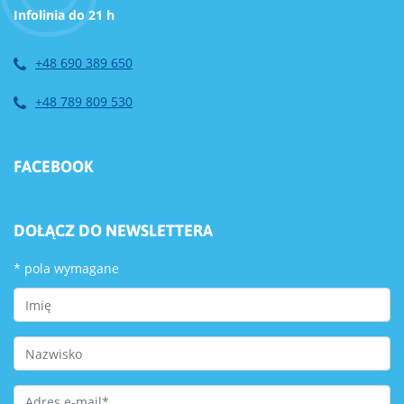
Infolinia do 21 h
+48 690 389 650
+48 789 809 530
FACEBOOK
DOŁĄCZ DO NEWSLETTERA
*
pola wymagane
First Name
Last Name
Email Address
*