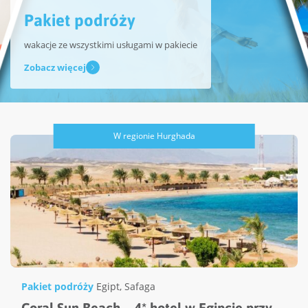
Pakiet podróży
wakacje ze wszystkimi usługami w pakiecie
Zobacz więcej
W regionie Hurghada
Pakiet podróży
Egipt
,
Safaga
Coral Sun Beach – 4* hotel w Egipcie przy