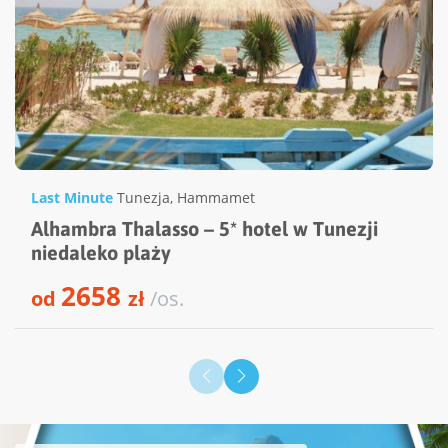
Last Minute
Tunezja
,
Hammamet
Alhambra Thalasso – 5* hotel w Tunezji
niedaleko plaży
2658
od
zł
/os.