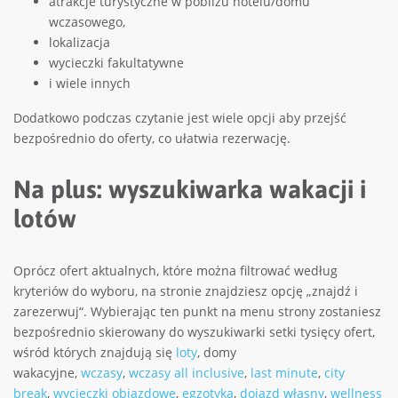
atrakcje turystyczne w pobliżu hotelu/domu
wczasowego,
lokalizacja
wycieczki fakultatywne
i wiele innych
Dodatkowo podczas czytanie jest wiele opcji aby przejść
bezpośrednio do oferty, co ułatwia rezerwację.
Na plus: wyszukiwarka wakacji i
lotów
Oprócz ofert aktualnych, które można filtrować według
kryteriów do wyboru, na stronie znajdziesz opcję „znajdź i
zarezerwuj“. Wybierając ten punkt na menu strony zostaniesz
bezpośrednio skierowany do wyszukiwarki setki tysięcy ofert,
wśród których znajdują się
loty
, domy
wakacyjne,
wczasy
,
wczasy all inclusive
,
last minute
,
city
break
,
wycieczki objazdowe
,
egzotyka
,
dojazd własny
,
wellness