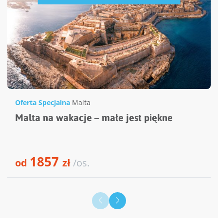
Oferta Specjalna
Malta
Malta na wakacje – małe jest piękne
1857
od
zł
/os.