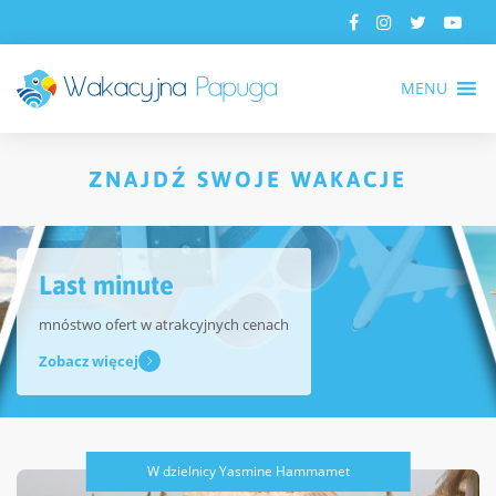
MENU
ZNAJDŹ SWOJE WAKACJE
Last minute
mnóstwo ofert w atrakcyjnych cenach
Zobacz więcej
W dzielnicy Yasmine Hammamet