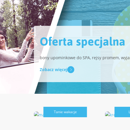
Oferta specjalna
bony upominkowe do SPA, rejsy promem, wyjaz
Zobacz więcej
Tanie wakacje