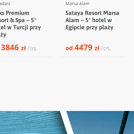
adasi
Marsa Alam
ks Premium
Sataya Resort Marsa
ort & Spa – 5*
Alam – 5* hotel w
el w Turcji przy
Egipcie przy plaży
aży
3846
4479
d
zł
/os.
od
zł
/os.