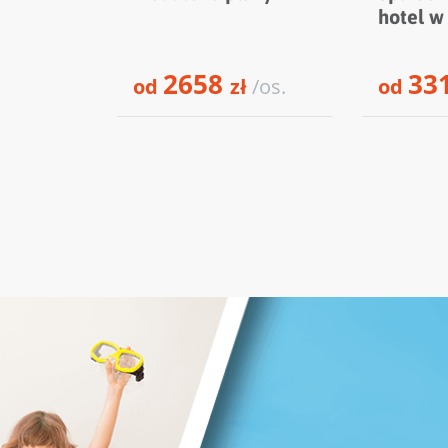
hotel w
2658
33
od
zł
/os.
od