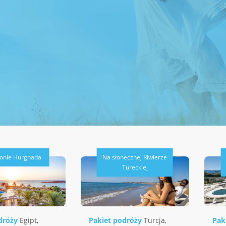
ionie Hurghada
Na słonecznej Riwierze
Tureckiej
dróży
Egipt
,
Pakiet podróży
Turcja
,
Pak