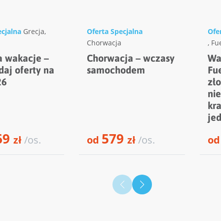
ecjalna
Grecja
,
Oferta Specjalna
Ofe
Chorwacja
,
Fu
a wakacje –
Chorwacja – wczasy
Wa
daj oferty na
samochodem
Fu
26
zło
ni
kr
je
69
579
zł
/os.
od
zł
/os.
o