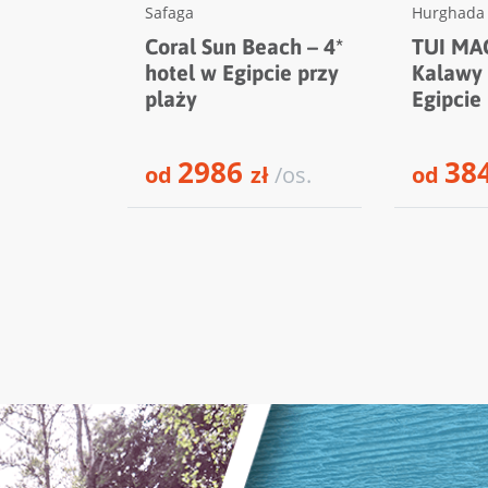
Safaga
Hurghada
Coral Sun Beach – 4*
TUI MAG
hotel w Egipcie przy
Kalawy 
plaży
Egipcie
2986
38
od
zł
/os.
od