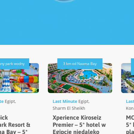
ny park wodny
3 km od Naama Bay
te
Egipt
,
Last Minute
Egipt
,
Las
Sharm El Sheikh
Kon
ick
Xperience Kiroseiz
MC
rk Resort &
Premier – 5* hotel w
5* 
a Bay – 5*
Egipcie niedaleko
pl