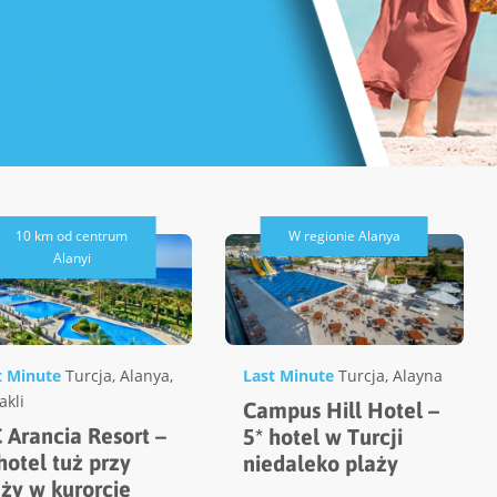
10 km od centrum
W regionie Alanya
Alanyi
t Minute
Turcja
,
Alanya
,
Last Minute
Turcja
,
Alayna
akli
Campus Hill Hotel –
 Arancia Resort –
5* hotel w Turcji
hotel tuż przy
niedaleko plaży
aży w kurorcie