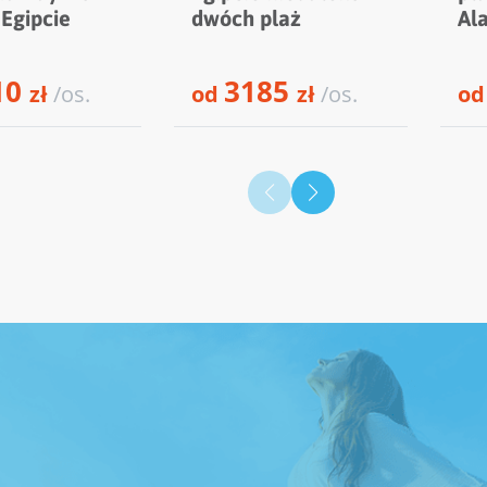
 Egipcie
dwóch plaż
Al
10
3185
zł
/os.
od
zł
/os.
o