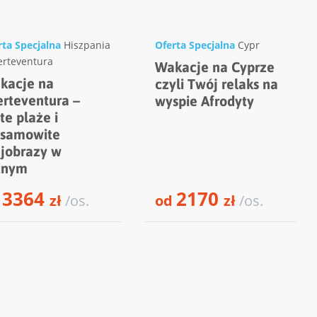
rta Specjalna
Hiszpania
Oferta Specjalna
Cypr
erteventura
Wakacje na Cyprze
kacje na
czyli Twój relaks na
erteventura –
wyspie Afrodyty
te plaże i
esamowite
ajobrazy w
dnym
3364
2170
d
zł
/os.
od
zł
/os.