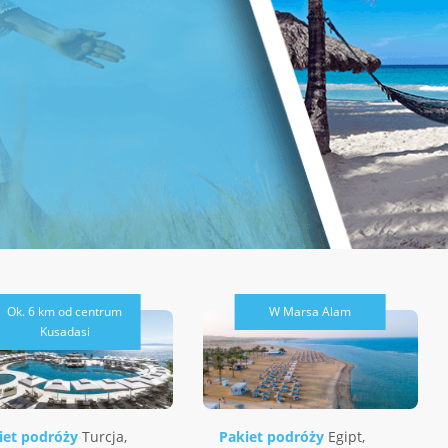
Ok. 6 km od centrum
W Marsa Alam
Kusadasi
iet podróży
Turcja
,
Pakiet podróży
Egipt
,