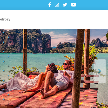
odróży
Next