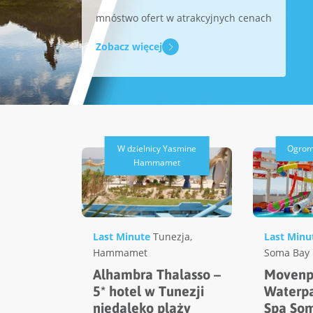
mnóstwo ofert w atrakcyjnych cenach
Zobacz więcej
W dzielnicy Yasmine
Ogrom
Hammamet
Last Minute
Tunezja
,
Last Minu
Hammamet
Soma Bay
Alhambra Thalasso –
Movenp
5* hotel w Tunezji
Waterpa
niedaleko plaży
Spa Som