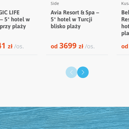
Side
Kus
IC LIFE
Avia Resort & Spa –
Be
– 5* hotel w
5* hotel w Turcji
Res
 przy plaży
blisko plaży
hot
pl
41
3699
zł
/os.
od
zł
/os.
o