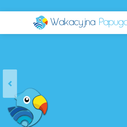
już
teraz !
Previous
SPRAWDŹ SZCZEGÓŁY