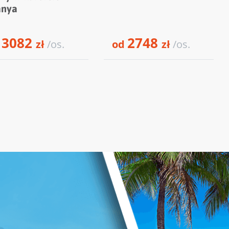
anya
3082
2748
d
zł
/os.
od
zł
/os.