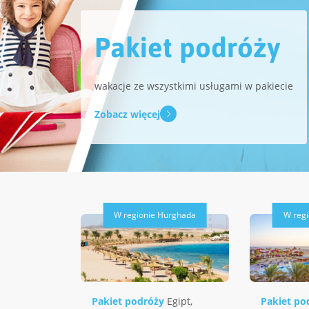
Pakiet podróży
wakacje ze wszystkimi usługami w pakiecie
Zobacz więcej
W regionie Hurghada
W reg
Pakiet podróży
Egipt
,
Pakiet po