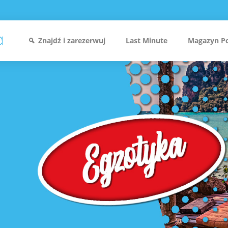
Znajdź i zarezerwuj
Last Minute
Magazyn P