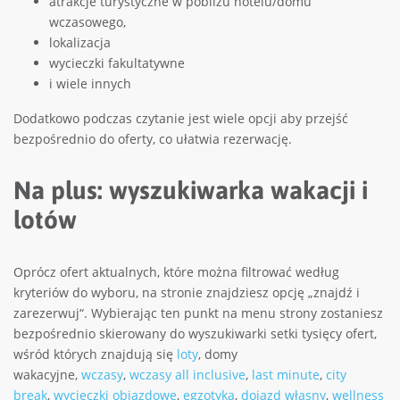
atrakcje turystyczne w pobliżu hotelu/domu
wczasowego,
lokalizacja
wycieczki fakultatywne
i wiele innych
Dodatkowo podczas czytanie jest wiele opcji aby przejść
bezpośrednio do oferty, co ułatwia rezerwację.
Na plus: wyszukiwarka wakacji i
lotów
Oprócz ofert aktualnych, które można filtrować według
kryteriów do wyboru, na stronie znajdziesz opcję „znajdź i
zarezerwuj“. Wybierając ten punkt na menu strony zostaniesz
bezpośrednio skierowany do wyszukiwarki setki tysięcy ofert,
wśród których znajdują się
loty
, domy
wakacyjne,
wczasy
,
wczasy all inclusive
,
last minute
,
city
break
,
wycieczki objazdowe
,
egzotyka
,
dojazd własny
,
wellness