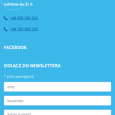
Infolinia do 21 h
+48 690 389 650
+48 789 809 530
FACEBOOK
DOŁĄCZ DO NEWSLETTERA
*
pola wymagane
First Name
Last Name
Email Address
*