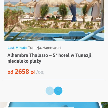
Last Minute
Tunezja
,
Hammamet
Alhambra Thalasso – 5* hotel w Tunezji
niedaleko plaży
2658
od
zł
/os.