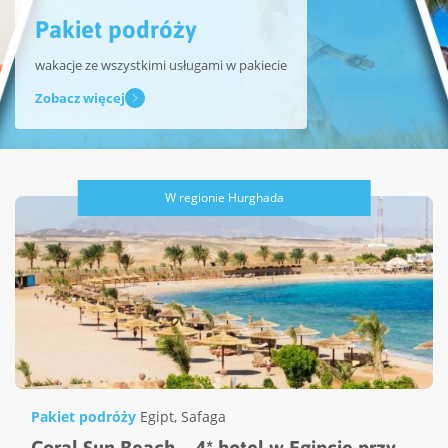
Pakiet podróży
wakacje ze wszystkimi usługami w pakiecie
Zobacz więcej
W regionie Hurghada
Pakiet podróży
Egipt
,
Safaga
Coral Sun Beach – 4* hotel w Egipcie przy