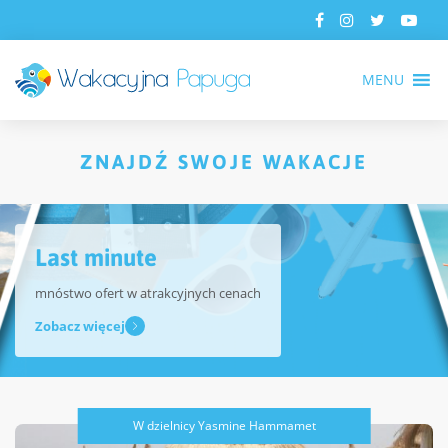
MENU
ZNAJDŹ SWOJE WAKACJE
Last minute
mnóstwo ofert w atrakcyjnych cenach
Zobacz więcej
W dzielnicy Yasmine Hammamet