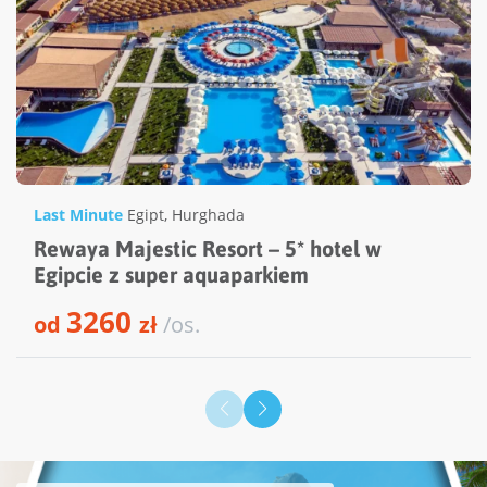
Last Minute
Egipt
,
Hurghada
Rewaya Majestic Resort – 5* hotel w
Egipcie z super aquaparkiem
3260
od
zł
/os.