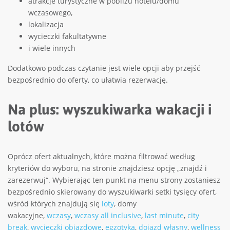
atrakcje turystyczne w pobliżu hotelu/domu
wczasowego,
lokalizacja
wycieczki fakultatywne
i wiele innych
Dodatkowo podczas czytanie jest wiele opcji aby przejść
bezpośrednio do oferty, co ułatwia rezerwację.
Na plus: wyszukiwarka wakacji i
lotów
Oprócz ofert aktualnych, które można filtrować według
kryteriów do wyboru, na stronie znajdziesz opcję „znajdź i
zarezerwuj“. Wybierając ten punkt na menu strony zostaniesz
bezpośrednio skierowany do wyszukiwarki setki tysięcy ofert,
wśród których znajdują się
loty
, domy
wakacyjne,
wczasy
,
wczasy all inclusive
,
last minute
,
city
break
,
wycieczki objazdowe
,
egzotyka
,
dojazd własny
,
wellness