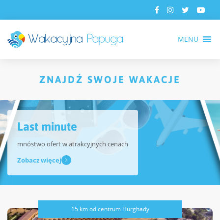
MENU
ZNAJDŹ SWOJE WAKACJE
Last minute
mnóstwo ofert w atrakcyjnych cenach
Zobacz więcej
15 km od centrum Hurghady