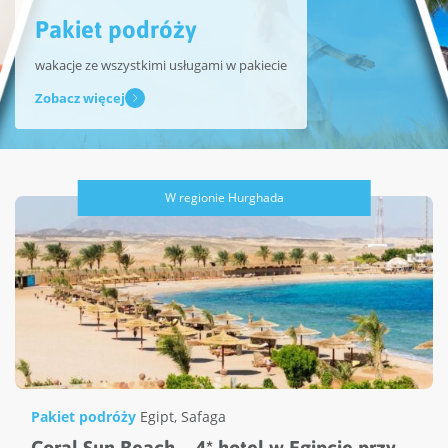
Pakiet podróży
wakacje ze wszystkimi usługami w pakiecie
Zobacz więcej
W regionie Hurghada
Pakiet podróży
Egipt
,
Safaga
Coral Sun Beach – 4* hotel w Egipcie przy