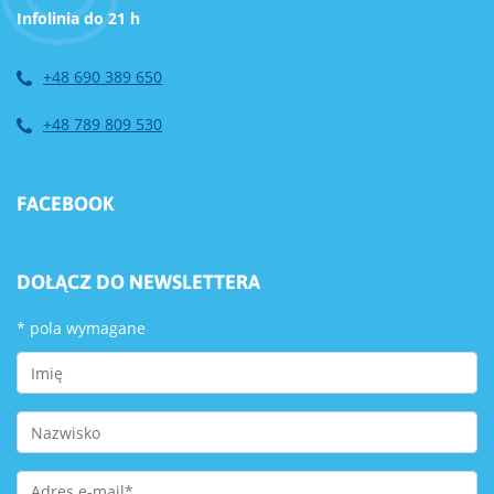
Infolinia do 21 h
+48 690 389 650
+48 789 809 530
FACEBOOK
DOŁĄCZ DO NEWSLETTERA
*
pola wymagane
First Name
Last Name
Email Address
*